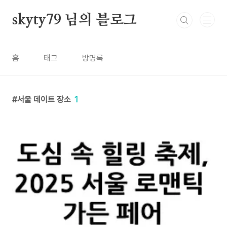
본문 바로가기
skyty79 님의 블로그
홈
태그
방명록
서울 데이트 장소
1