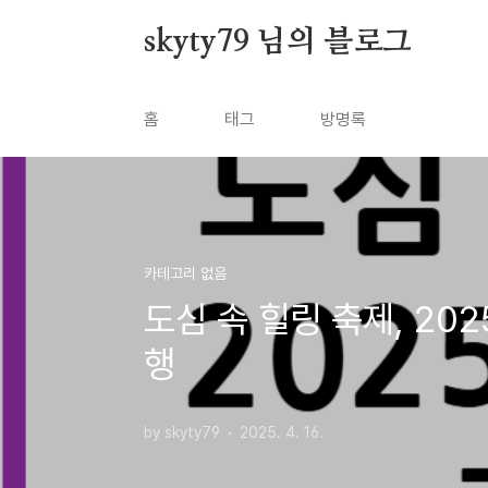
본문 바로가기
skyty79 님의 블로그
홈
태그
방명록
카테고리 없음
도심 속 힐링 축제, 20
행
by skyty79
2025. 4. 16.