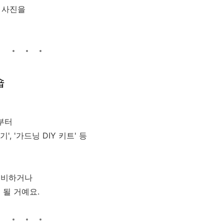
한 사진을
숍
부터
 '가드닝 DIY 키트' 등
준비하거나
 될 거예요.