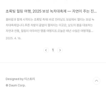
초록빛 힐링 여행, 2025 보성 녹차대축제 — 자연이 주는 진한 여유
봄바람과 함께 시작되는 초록빛 축제! 바로 전라남도 보성에서 열리는 보성 녹
차대축제입니다.푸른 차밭이 끝없이 펼쳐지는 이곳은, 남도의 봄을 대표하는
자연과 전통, 힐링이 어우러진 명품 여행지죠.오늘은 매년 수많은 여행객들이
찾는 2025 보성 녹차대축제의 매력과 즐길거리를 소개해드릴게요.📅 보성 녹
2025. 4. 16.
차대축제 2025 — 일정 및 장소 📍 장소: 전라남도 보성군 보성읍 녹차로
775, 대한다원 일원📅 기간: 2025년 5월 1일 ~ 5월 5일 (예정)💡 주최: 보
1
성군청, 보성녹차대축제추진위원회봄의 끝자락, 5월 초에 열리는 보성 녹차대
축제는신록의 계절을 제대로 만끽할 수 있는 국내 대표 자연축제입니다.차향
가득한 푸른 언덕을 배경으로, 다양한 체험과 공연,먹거리가 준비되어 있어 남
녀노소 모두가 만족하..
Designed by 티스토리
© Daum Corp.