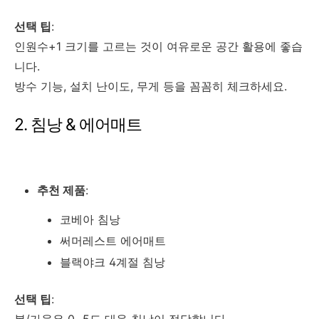
선택 팁
:
인원수+1 크기를 고르는 것이 여유로운 공간 활용에 좋습
니다.
방수 기능, 설치 난이도, 무게 등을 꼼꼼히 체크하세요.
2. 침낭 & 에어매트
추천 제품
:
코베아 침낭
써머레스트 에어매트
블랙야크 4계절 침낭
선택 팁
:
봄/가을은 0~5도 대응 침낭이 적당합니다.