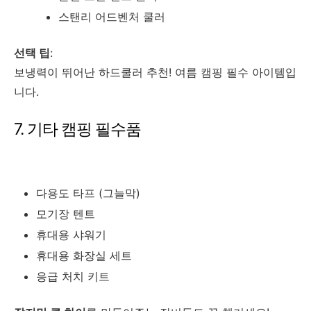
스탠리 어드벤처 쿨러
선택 팁
:
보냉력이 뛰어난 하드쿨러 추천! 여름 캠핑 필수 아이템입
니다.
7. 기타 캠핑 필수품
다용도 타프 (그늘막)
모기장 텐트
휴대용 샤워기
휴대용 화장실 세트
응급 처치 키트