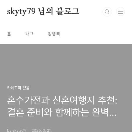
본문 바로가기
skyty79 님의 블로그
홈
태그
방명록
카테고리 없음
혼수가전과 신혼여행지 추천:
결혼 준비와 함께하는 완벽한
시작
by skyty79
2025. 3. 21.